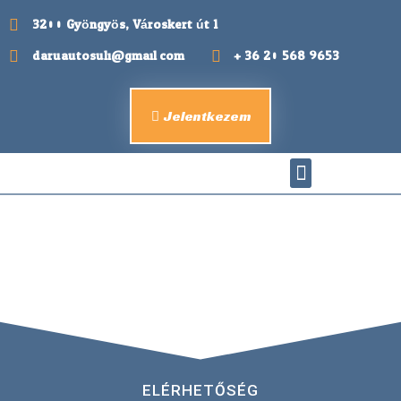
3200 Gyöngyös, Városkert út 1.
daruautosuli@gmail.com
+ 36 20 568 9653
Jelentkezem
ELÉRHETŐSÉG